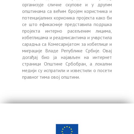
организује сличне скупове и у другим
општинама са већим бројем користника и
потенцијалних корисника пројекта како би
се што ефикасније представила подршка
пројекта интерно расељеним лицима,
избеглицама и реадмисантима и учврстила
сарадња са Комесаријатом за избеглице и
миграције Владе Републике Србије. Овај
догађај био ја најављен на интернет
страници Општине Србобран, а локални
медији су испратили и известили о посети
правног тима овој општини.