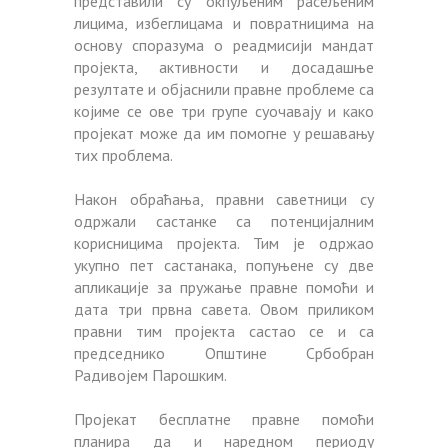
представили су окпуљеним расељеним
лицима, избеглицама и повратницима на
основу споразума о реадмисији мандат
пројекта, активности и досадашње
резултате и објаснили правне проблеме са
којиме се ове три групе суочавају и како
пројекат може да им помогне у решавању
тих проблема.
Након обраћања, правни саветници су
одржали састанке са потенцијалним
корисницима пројекта. Тим је одржао
укупно пет састанака, попуњене су две
апликације за пружање правне помоћи и
дата три првна савета. Овом приликом
правни тим пројекта састао се и са
председнико Општине Србобран
Радивојем Парошким.
Пројекат бесплатне правне помоћи
планира да и наредном периоду