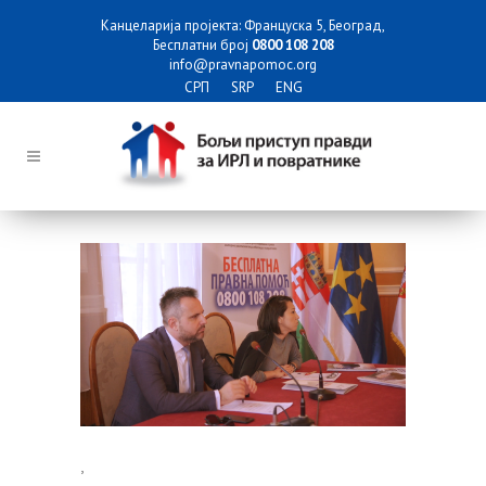
Канцеларија пројекта: Француска 5, Београд,
Бесплатни број
0800 108 208
info@pravnapomoc.org
СРП
SRP
ENG
,