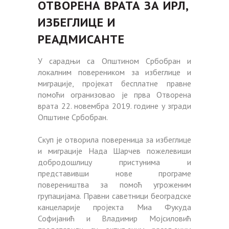
ОТВОРЕНА ВРАТА ЗА ИРЛ,
ИЗБЕГЛИЦЕ И
РЕАДМИСАНТЕ
У сарадњи са Општином Србобран и
локалним повереником за избеглице и
миграције, пројекат бесплатне правне
помоћи огранизовао је прва Отворена
врата 22. новембра 2019. године у згради
Општине Србобран.
Скуп је отворила повереница за избеглице
и миграције Нада Шарчев пожелевиши
добродошлицу пристунима и
представивши нове програме
повереништва за помоћ угроженим
групацијама. Правни саветници београдске
канцеларије пројекта Миа Фукуда
Софијанић и Владимир Мојсиловић