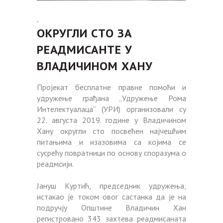
,
ОКРУГЛИ СТО ЗА
РЕАДМИСАНТЕ У
ВЛАДИЧИНОМ ХАНУ
Пројекат бесплатне правне помоћи и
удружење грађана „Удружење Рома
Интелектуалаца“ (УРИ) организовали су
22. августа 2019. године у Владичином
Хану округли сто посвећен најчешћим
питањима и изазовима са којима се
сусрећу повратници по основу споразума о
реадмсији.
Јануш Куртић, председник удружења,
истакао је током овог састанка да је на
подручју Општине Владичин Хан
регистровано 343 захтева реадмисаната