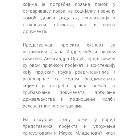
којима је потребна правна помоћ у
остваривању права на социјалну новчану
помоћ, дечији додатак, легализацију и
озакоњење објеката, као и лична
доцумента.
Представници пројекта, експерт за
реадмисију Ивана Андрејевић и правни
саветник Александра Ордић, представиле
су овом приликом пројекат и асистенцију
коју пројекат пружа реадмисантима и
разговарале са седам реадмисаната
којима је потреба правна помоћ за
прибављање докумената, добијање
држављанства и подношење молби
релевантним институцијама.
На округлом столу, коме су поред
представника пројекта и удружења
присустовали и Марко Младеновић, члан