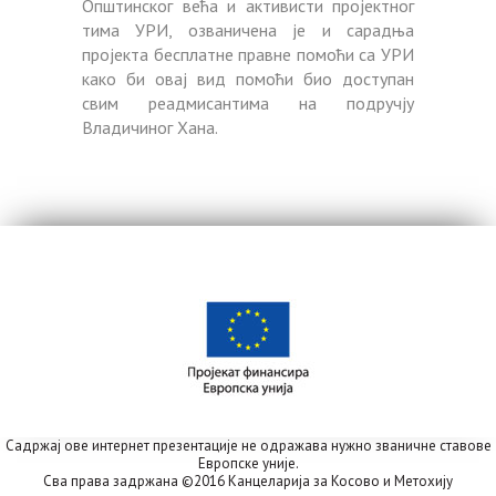
Општинског већа и активисти пројектног
тима УРИ, озваничена је и сарадња
пројекта бесплатне правне помоћи са УРИ
како би овај вид помоћи био доступан
свим реадмисантима на подручју
Владичиног Хана.
Садржај ове интернет презентације не одражава нужно званичне ставове
Европске уније.
Сва права задржана ©2016 Канцеларија за Косово и Метохију