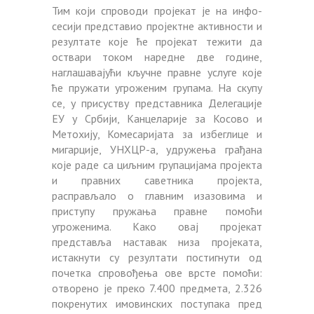
Тим који спроводи пројекат је на инфо-
сесији представио пројектне активности и
резултате које ће пројекат тежити да
оствари током наредне две године,
наглашавајући кључне правне услуге које
ће пружати угроженим групама. На скупу
се, у присуству представника Делегације
ЕУ у Србији, Канцеларије за Косово и
Метохију, Комесаријата за избеглице и
мигарције, УНХЦР-а, удружења грађана
које раде са циљним групацијама пројекта
и правних саветника пројекта,
расправљало о главним изазовима и
приступу пружања правне помоћи
угроженима. Како овај пројекат
представља наставак низа пројеката,
истакнути су резултати постигнути од
почетка спровођења ове врсте помоћи:
отворено је преко 7.400 предмета, 2.326
покренутих имовинских поступака пред