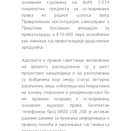
основним судовима на КиМ, 2.074
покренутих предмета за остваривање
права из радног односа пред
Привременом институцијом самоуправе у
Приштини Косовком агенцијом за
приватизацију и 870.000 евра исплаћених
као накнаде од приватизација друштвених
предузећа.
Адвокати и правни саветници ангажовани
на пројекту расподељени су у шест
пројектних канцеларија и на располагању
су грађанима који имају статус интерно
расељених лица, избеглица или повратника
на основу споразума о реадмисији како би
им пружили подршку у остваривању
основних људских права. Бесплатан
телефонски број 0800 108 208 је активан
радним данима за пружање информација о
правној помоћи и заказивање састанака са
правним саветницима.