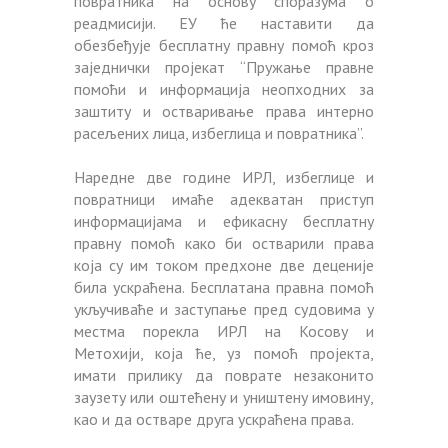
повратника на основу споразума о
реадмисији. ЕУ ће наставити да
обезбеђује бесплатну правну помоћ кроз
заједнички пројекат “Пружање правне
помоћи и информација неопходних за
заштиту и остваривање права интерно
расељених лица, избеглица и повратника”.
Наредне две године ИРЛ, избеглице и
повратници имаће адекватан приступ
информацијама и ефикасну бесплатну
правну помоћ како би остварили права
која су им током предхоне две деценије
била ускраћена. Бесплатана правна помоћ
укључиваће и заступање пред судовима у
местма порекла ИРЛ на Косову и
Метохији, која ће, уз помоћ пројекта,
имати прилику да поврате незаконито
заузету или оштећену и уништену имовину,
као и да остваре друга ускраћена права.