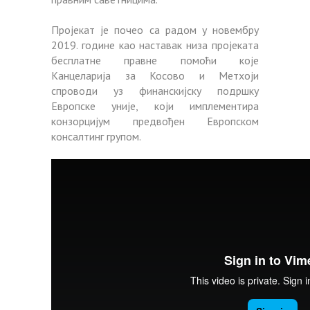
Пројекат је почео са радом у новембру
2019. године као наставак низа пројеката
бесплатне правне помоћи које
Канцеларија за Косово и Метхоји
спроводи уз финанскијску подршку
Европске уније, који имплементира
конзорцијум предвођен Европском
консалтинг групом.