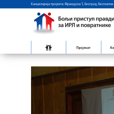
Канцеларија пројекта: Француска 5, Београд, Бесплатни
Пројекат
Ко