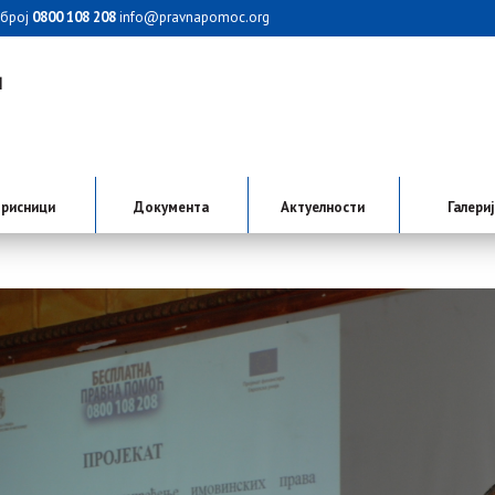
 број
0800 108 208
info@pravnapomoc.org
рисници
Документа
Актуелности
Галери