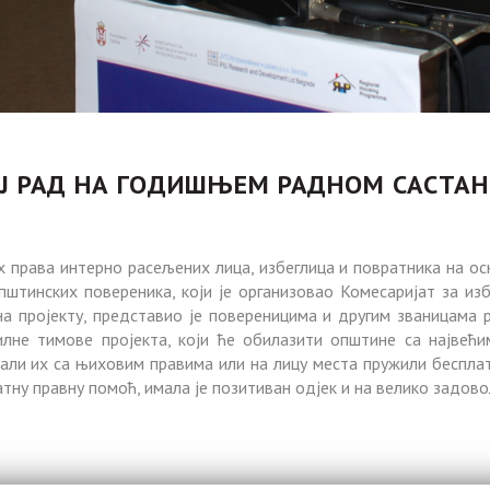
ОЈ РАД НА ГОДИШЊЕМ РАДНОМ САСТАН
 права интерно расељених лица, избеглица и повратника на ос
тинских повереника, који је организовао Комесаријат за избе
на пројекту, представио је повереницима и другим званицама 
лне тимове пројекта, који ће обилазити општине са највећи
нали их са њиховим правима или на лицу места пружили беспла
атну правну помоћ, имала је позитиван одјек и на велико задов