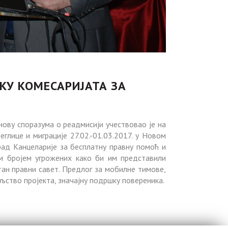
КУ КОМЕСАРИЈАТА ЗА
нову споразума о реадмисији учествовао је на
глице и миграције 27.02.-01.03.2017. у Новом
рад Канцеларије за бесплатну правну помоћ и
м бројем угрожених како би им представили
тан правни савет. Предлог за мобилне тимове,
oљство пројекта, значајну подршку повереника.