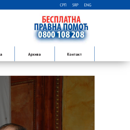
СРП
SRP
ENG
ја
Архива
Контакт