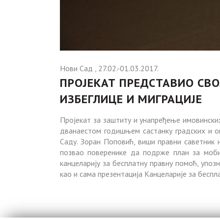
Нови Сад , 27.02.-01.03.2017.
ПРОЈЕКАТ ПРЕДСТАВИО СВ
ИЗБЕГЛИЦЕ И МИГРАЦИЈЕ
Пројекат за заштиту и унапређење имовинских
дванаестом годишњем састанку градских и опш
Саду. Зоран Поповић, виши правни саветник 
позвао поверенике да подрже план за моби
канцеларију за бесплатну правну помоћ, упоз
као и сама презентација Канцеларије за беспл