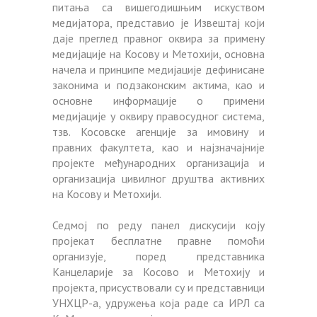
питања са вишегодишњим искуством
медијатора, представио је Извештај који
даје преглед правног оквира за примену
медијације на Косову и Метохији, основна
начела и принципе медијације дефинисане
законима и подзаконским актима, као и
основне информације о примени
медијације у оквиру правосудног система,
тзв. Косовске агенције за имовину и
правних факултета, као и најзначајније
пројекте међународних организација и
организација цивилног друштва активних
на Косову и Метохији.
Седмој по реду панел дискусији коју
пројекат бесплатне правне помоћи
организује, поред представника
Канцеларије за Косово и Метохију и
пројекта, присуствовали су и представници
УНХЦР-а, удружења која раде са ИРЛ са