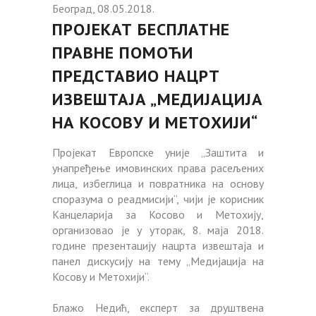
Београд, 08.05.2018.
ПРОЈЕКАТ БЕСПЛАТНЕ
ПРАВНЕ ПОМОЋИ
ПРЕДСТАВИО НАЦРТ
ИЗВЕШТАЈА „МЕДИЈАЦИЈА
НА КОСОВУ И МЕТОХИЈИ“
Пројекат Европске уније „Заштита и
унапређење имовинских права расељених
лица, избеглица и повратника на основу
споразума о реадмисији“, чији је корисник
Канцеларија за Косово и Метохију,
организовао је у уторак, 8. маја 2018.
године презентацију нацрта извештаја и
панел дискусију на тему „Медијација на
Косову и Метохији“.
Блажо Недић, експерт за друштвена