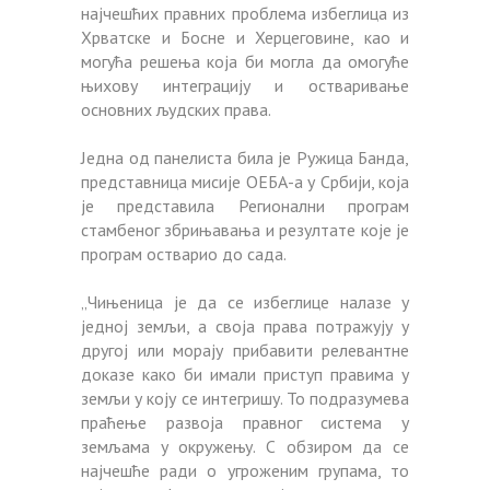
најчешћих правних проблема избеглица из
Хрватске и Босне и Херцеговине, као и
могућа решења која би могла да омогуће
њихову интеграцију и остваривање
основних људских права.
Једна од панелиста била је Ружица Банда,
представница мисије ОЕБА-а у Србији, која
је представила Регионални програм
стамбеног збрињавања и резултате које је
програм остварио до сада.
„Чињеница је да се избеглице налазе у
једној земљи, а своја права потражују у
другој или морају прибавити релевантне
доказе како би имали приступ правима у
земљи у коју се интегришу. То подразумева
праћење развоја правног система у
земљама у окружењу. С обзиром да се
најчешће ради о угроженим групама, то