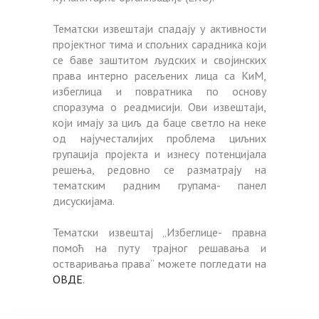
Тематски извештаји спадају у активности
пројектног тима и спољних сарадника који
се баве заштитом људских и својинских
права интерно расељених лица са КиМ,
избеглица и повратника по основу
споразума о реадмисији. Ови извештаји,
који имају за циљ да баце светло на неке
од најучесталијих проблема циљних
групација пројекта и изнесу потенцијала
решења, редовно се разматрају на
тематским радним групама- панел
дисускијама.
Тематски извештај „Избеглице- правна
помоћ на путу трајног решавања и
остваривања права“ можете погледати на
ОВДЕ
.