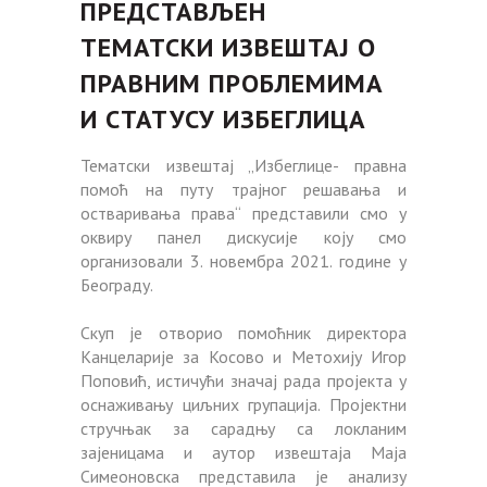
ПРЕДСТАВЉЕН
ТЕМАТСКИ ИЗВЕШТАЈ О
ПРАВНИМ ПРОБЛЕМИМА
И СТАТУСУ ИЗБЕГЛИЦА
Тематски извештај „Избеглице- правна
помоћ на путу трајног решавања и
остваривања права“ представили смо у
оквиру панел дискусије коју смо
организовали 3. новембра 2021. године у
Београду.
Скуп је отворио помоћник директора
Канцеларије за Косово и Метохију Игор
Поповић, истичући значај рада пројекта у
оснаживању циљних групација. Пројектни
стручњак за сарадњу са локланим
зајеницама и аутор извештаја Маја
Симеоновска представила је анализу