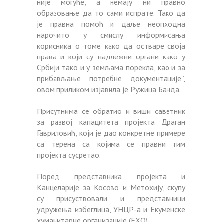
није могуће, а немају ни правно
образовање да то сами испрате. Тако да
је правна помоћ и даље неопходна
нарочито у смислу информисања
корисника о томе како да остваре своја
права и који су надлежни органи како у
Србији тако и у земљама порекла, као и за
прибављање потребне документације”,
овом приликом изјавила је Ружица Банда.
Присутнима се обратио и виши саветник
за развој капацитета пројекта Драган
Гавриловић, који је дао конкретне примере
са терена са којима се правни тим
пројекта сусретао.
Поред представника пројекта и
Канцеларије за Косово и Метохију, скупу
су присуствовали и представници
удружења избеглица, УНЦР-а и Екуменске
хуманитарне организације (ЕХО).