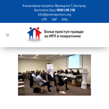
Канцеларија пројекта: Француска 5, Београд,
Бесплатни број
0800 108 208
info@pravnapomoc.org
СРП
SRP
ENG
,