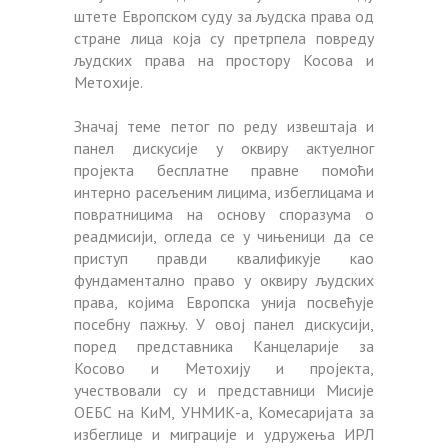
штете Европском суду за људска права од
стране лица која су претрпела повреду
људских права на простору Косова и
Метохије.
Значај теме петог по реду извештаја и
панел дискусије у оквиру актуелног
пројекта бесплатне правне помоћи
интерно расељеним лицима, избеглицама и
повратницима на основу споразума о
реадмисији, огледа се у чињеници да се
приступ правди квалификује као
фундаментално право у оквиру људских
права, којима Европска унија посвећује
посебну пажњу. У овој панел дискусији,
поред представника Канцеларије за
Косово и Метохију и пројекта,
учествовали су и представници Мисије
ОЕБС на КиМ, УНМИК-а, Комесаријата за
избеглице и миграције и удружења ИРЛ