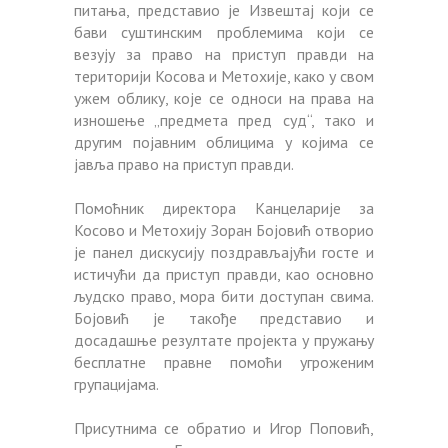
питања, представио је Извештај који се
бави суштинским проблемима који се
везују за право на приступ правди на
територији Косова и Метохије, како у свом
ужем облику, које се односи на права на
изношење „предмета пред суд“, тако и
другим појавним облицима у којима се
јавља право на приступ правди.
Помоћник директора Канцеларије за
Косово и Метохију Зоран Бојовић отворио
је панел дискусију поздрављајући госте и
истичући да приступ правди, као основно
људско право, мора бити доступан свима.
Бојовић је такође представио и
досадашње резултате пројекта у пружању
бесплатне правне помоћи угроженим
групацијама.
Присутнима се обратио и Игор Поповић,