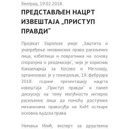
Београд, 19.02.2018.
ПРЕДСТАВЉЕН НАЦРТ
ИЗВЕШТАЈА „ПРИСТУП
ПРАВДИ“
Пројекат Европске уније „Заштита и
унапређење имовинских права расељених
лица, избеглица и повратника на основу
споразума о реадмисији“, чији је корисник
Канцеларија за Косово и Метохију,
организовао је у понедељак, 19. фебруара
2018. године презентацију нацрта
извештаја „Приступ правди“ и панел
дискусију на тему могућности интерно
расељених лица да помоћу доступних
механизама правосуђа на КиМ остваре
основна људска права.
Немања Илић, експерт за друштвена