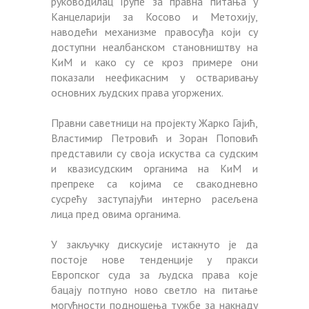
руководилац Групе за правна питања у
Канцеларији за Косово и Метохију,
наводећи механизме правосуђа који су
доступни неалбанском становништву на
КиМ и како су се кроз примере они
показали неефикасним у остваривању
основних људских права угоржених.
Правни саветници на пројекту Жарко Гајић,
Властимир Петровић и Зоран Поповић
представили су своја искуства са судским
и квазисудским органима на КиМ и
препреке са којима се свакоднeвно
сусрећу заступајући интерно расељена
лица пред овима органима.
У закључку дискусије истакнуто је да
постоје нове тенденције у пракси
Европског суда за људска права које
бацају потпуно ново светло на питање
могућности подношења тужбе за накнаду