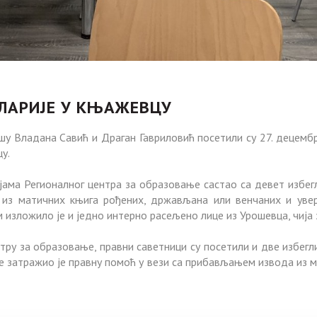
ЛАРИЈЕ У КЊАЖЕВЦУ
шу Владана Савић и Драган Гавриловић посетили су 27. децемб
у.
јама Регионалног центра за образовање састао са девет избег
з матичних књига рођених, држављана или венчаних и уве
 изложило је и једно интерно расељено лице из Урошевца, чија
тру за образовање, правни саветници су посетили и две избег
ке затражио је правну помоћ у вези са прибављањем извода из 