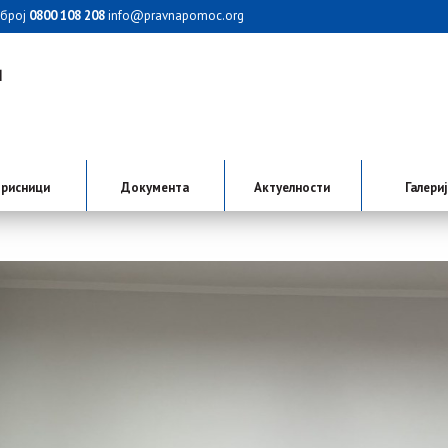
 број
0800 108 208
info@pravnapomoc.org
рисници
Документа
Актуелности
Галери