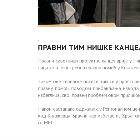
,
ПРАВНИ ТИМ НИШКЕ КАНЦЕ
Правни саветници пројектне канцеларије у Ни
лица која је потребна правна помоћ у Књажевц
Током ове теренске посете тим се у простори
правну помоћ поводом прибављања извода и
избеглица, свој правни проблем овом приликом
Након састанака одржаних у Регионалном цен
код Књажевца. Брачни пар избегао из Хрватс
о ЈМБГ.