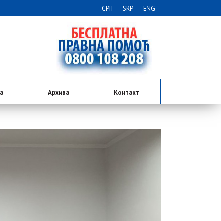
СРП
SRP
ENG
ја
Архива
Контакт