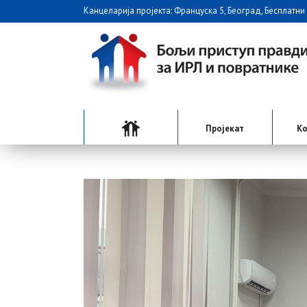
Канцеларија пројекта: Француска 5, Београд, Бесплатни
Пројекат
Ко