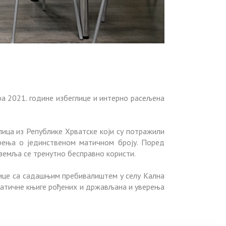
ра 2021. године избеглице и интерно расељена
лица из Републике Хрватске који су потражили
рења о јединственом матичном броју. Поред
 земља се тренутно бесправно користи.
лице са садашњим пребивалиштем у селу Кална
матичне књиге рођених и држављана и уверења