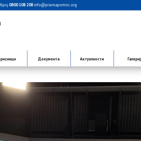
 број
0800 108 208
info@pravnapomoc.org
рисници
Документа
Актуелности
Галери