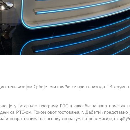
адио телевизијом Србије емитоваће се прва епизода ТВ доумент
о је у Јутарњем програму РТС-а како би најавио почетак нов
дњи са РТС-ом. Током овог гостовања, г. Дабетић представио је
ма и повратницима на основу споразума о реадмисији, осврћућ