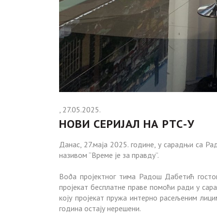
, 27.05.2025.
НОВИ СЕРИЈАЛ НА РТС-У
Данас, 27.маја 2025. године, у сарадњи са Р
називом “Време је за правду”.
Воðа пројектног тима Радош Дабетић гостова
пројекат бесплатне праве помоћи ради у сара
коју пројекат пружа интерно расељеним лици
година остају нерешени.