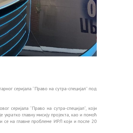
арног серијала “Право на сутра-специјал” под
ог серијала “Право на сутра-специјал”, који
 укратко главну мисију пројекта, као и помоћ
и се на главне проблеме ИРЛ који и после 20