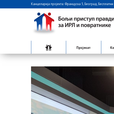
Канцеларија пројекта: Француска 5, Београд, Бесплатни
Пројекат
Ко