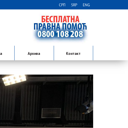
СРП
SRP
ENG
ја
Архива
Контакт