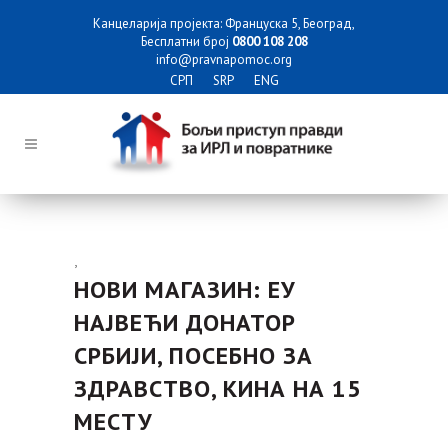
Канцеларија пројекта: Француска 5, Београд,
Бесплатни број
0800 108 208
info@pravnapomoc.org
СРП
SRP
ENG
,
НОВИ МАГАЗИН: ЕУ
НАЈВЕЋИ ДОНАТОР
СРБИЈИ, ПОСЕБНО ЗА
ЗДРАВСТВО, КИНА НА 15
МЕСТУ