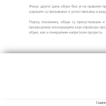
Фокус другог дана обуке био је на правним 
одржале су предавање о успостављању и раду 
Поред полазника, обуци су присуствовали и 
предводнице конзорцијума који спроводи прој
обуке, као и генералним напретком пројекта.
Садржа