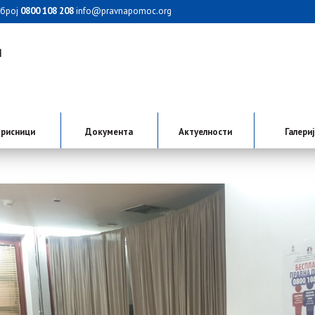
 број
0800 108 208
info@pravnapomoc.org
рисници
Документа
Актуелности
Галери