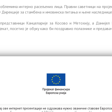
проблемима интерно расељених лица. Правни саветници на прој
Дирекције за стамбена и имовинска питања и њене наследнице 
представници Канцеларије за Косово и Метохију, а Данијел 
екат, посетио је обуку како би поздравио полазнике и предава
ј ове интернет презентације не одражава нужно званичне ставове Европске