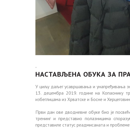
,
НАСТАВЉЕНА ОБУКА ЗА ПРА
У циљу даљег усавршавања и унапређивања зн
13. децембра 2019. године на Копаонику т
избеглицама из Хрватске и Босне и Херцегови
Први дан ове дводневне обуке био је посвећ
тренинг и представио полазницима споразу
представиле статус реадмисаната и проблеме с