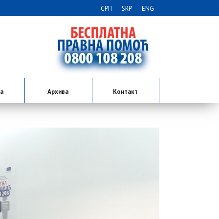
СРП
SRP
ENG
ја
Архива
Контакт