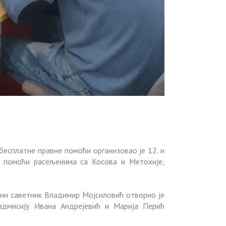
есплатне правне помоћи организовао је 12. и
е помоћи расељенима са Косова и Метохије,
вни саветник Владимир Мојсиловић отворио је
еадмисију Ивана Андрејевић и Марија Перић