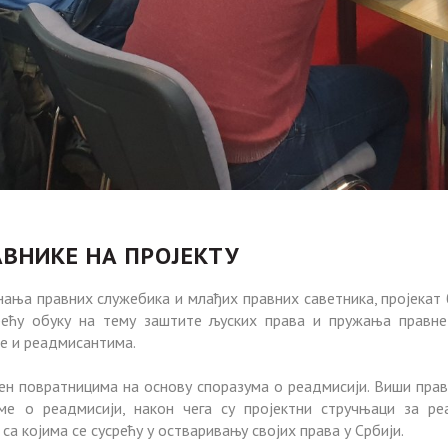
ВНИКЕ НА ПРОЈЕКТУ
ања правних служебика и млађих правних саветника, пројекат б
рећу обуку на тему заштите љуских права и пружања правн
не и реадмисантима.
ен повратницима на основу споразума о реадмисији. Виши пра
ме о реадмисији, након чега су пројектни стручњаци за р
а којима се сусрећу у остваривању својих права у Србији.