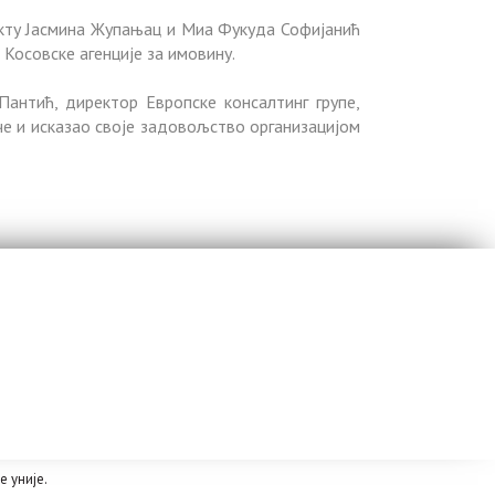
екту Јасмина Жупањац и Миа Фукуда Софијанић
Косовске агенције за имовину.
Пантић, директор Европске консалтинг групе,
че и исказао своје задовољство организацијом
 уније.