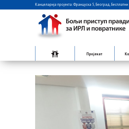
Канцеларија пројекта: Француска 5, Београд, Бесплатни
Пројекат
Ко