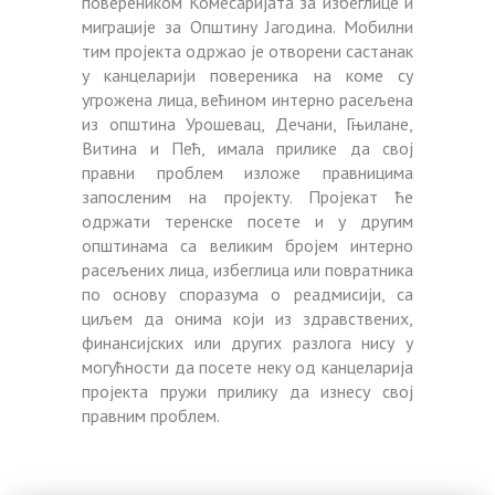
повереником Комесаријата за избеглице и
миграције за Општину Јагодина. Мобилни
тим пројекта одржао је отворени састанак
у канцеларији повереника на коме су
угрожена лица, већином интерно расељена
из општина Урошевац, Дечани, Гњилане,
Витина и Пећ, имала прилике да свој
правни проблем изложе правницима
запосленим на пројекту. Пројекат ће
одржати теренске посете и у другим
општинама са великим бројем интерно
расeљених лица, избеглица или повратника
по основу споразума о реадмисији, са
циљем да онима који из здравствених,
финансијских или других разлога нису у
могућности да посете неку од канцеларија
пројекта пружи прилику да изнесу свој
правним проблем.