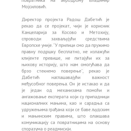
повратника на аеродрому Владимир
Мојсиловић.
Директор пројекта Радош Дабетић је
рекао да се пројекат, чији је корисник
Канцеларија за Косово и Метохију,
спроводи захваљујући средствима
Европске уније. “У прилици смо да пружимо
правну подршку бесплатно, не излажући
клијенте превише, не питајући их за
њихову историју, што нам омогућава да
брзо стекнемо поверење“, рекао је
Дабетић наглашавајући важност
међусобног поверења. Он је истакао и да
је један од механизама помоћи и
ангажовање експерата који су припадници
националних мањина, као и сарадња са
удружењима грађана који се баве људским
и мањинским правима, што олакшава
комуникацију са повратницима на основу
споразума о реадмисији.