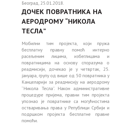
Београд, 25.01.2018.
ДОЧЕК ПОВРАТНИКА НА
АЕРОДРОМУ “НИКОЛА
ТЕСЛА”
Мобилни тим пројекта, који пружа
бесплатну правну помоћ интерно
расељеним лицима, избеглицама и
повратницима на основу споразума о
реадмисији, дочекао је у четвртак, 25.
јануара, групу од више од 50 повратника у
Канцеларији за реадмисију на аеродрому
“Никола Тесла”. Након административне
процедуре пријема, правни тим пројекта
упознао је повратнике са могућностима
остваривања права у Републици Србији и
подршком пројекта бесплатне правне
помоћи.