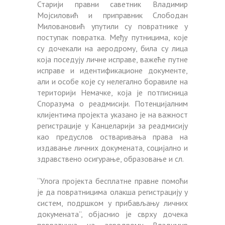
Старији правни саветник Владимир
Мојсиловић и приправник Слободан
Миловановић упутили су повратнике у
поступак повратка. Међу путницима, које
су дочекали на аеродрому, била су лица
која поседују личне исправе, важеће путне
исправе и идентификационе документе,
али и особе које су нелегално боравиле на
територији Немачке, која је потписница
Споразума о реадмисији. Потенцијалним
клијентима пројекта указано је на важност
регистрације у Канцеларији за реадмисију
као предуслов остваривања права на
издавање личних докумената, социјално и
здравствено осигурање, образовање и сл.
“Улога пројекта бесплатне правне помоћи
је да повратницима олакша регистрацију у
систем, подршком у прибављању личних
докумената”, објаснио је сврху дочека