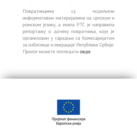
Повратницима су подељени
информативни материјалима на српском и
ромском језику, а екипа РТС је направила
репортажу о дочеку повратника, који је
организован у сарадњи са Комесаријатом
за избеглице и миграције Републике Србије.
Прилог можете погледати
овде
.