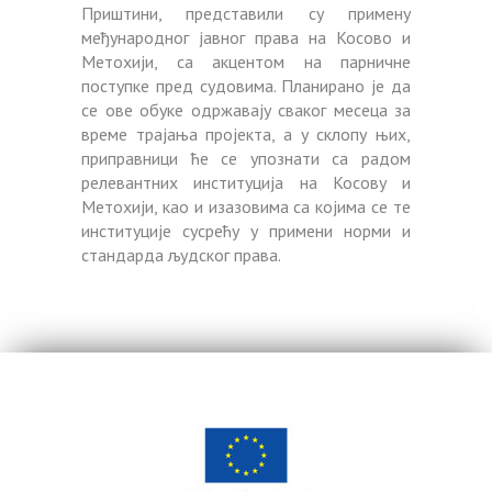
Приштини, представили су примену
међународног јавног права на Косово и
Метохији, са акцентом на парничне
поступке пред судовима. Планирано је да
се ове обуке одржавају сваког месеца за
време трајања пројекта, а у склопу њих,
приправници ће се упознати са радом
релевантних институција на Косову и
Метохији, као и изазовима са којима се те
институције сусрећу у примени норми и
стандарда људског права.