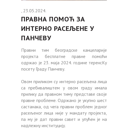
, 23.05.2024.
ПРАВНА ПОМОЋ ЗА
ИНТЕРНО РАСЕЉЕНЕ У
ПАНЧЕВУ
Правни тим београдске канцеларије
пројекта бесплатне правне помоћи
одржао је 23. маја 2024. године теренсКу
посету Граду Панчеву.
Овом приликом су интерно расељена лица
са пребивалиштем у овом граду имала
прилику да правном тиму представе своје
правне проблеме. Одржано је укупно шест
састанака, од чега правни проблем једног
расељеног лица није у мандату пројекта,
па му је дат правни савет и упућен је на
надлежну институцију.