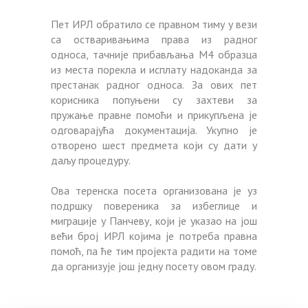
Пет ИРЛ обратило се правном тиму у вези
са остваривањима права из радног
односа, тачније прибављања М4 образца
из места порекла и исплату надоканда за
престанак радног односа. За ових пет
корисника попуњени су захтеви за
пружање правне помоћи и прикупљена је
одговарајућа документација. Укупно је
отворено шест предмета који су дати у
даљу процедуру.
Ова теренска посета организована је уз
подршку повереника за избеглице и
миграције у Панчеву, који је указао на још
већи број ИРЛ којима је потреба правна
помоћ, па ће тим пројекта радити на томе
да организује још једну посету овом граду.