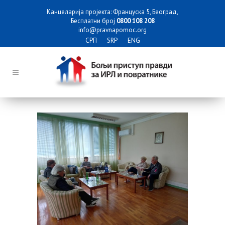
Канцеларија пројекта: Француска 5, Београд,
Бесплатни број
0800 108 208
info@pravnapomoc.org
СРП
SRP
ENG