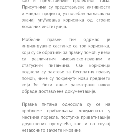
као и представнике пројектног тима.
Присутнима су представљене активности
и мандат пројекта, уз посебан нагласак на
значај упућивања корисника од стране
локалних институција.
Мобилни правни тим одржао је
индивидуалне састанке са три корисника,
који су се обратили за правну помоћ у вези
са различитим имовинско-правним и
статусним питањима. Сви корисници
поднели су захтеве за бесплатну правну
помоћ, чиме су покренути нови предмети
који ће бити даље разматрани након
обраде достављене документације.
Правна питања односила су се на
проблеме прибављања докумената у
местима порекла, поступке приватизације
друштвених предузећа, као и на случај
незаконито заузете имовине.