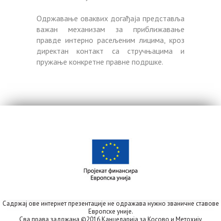
Одржавање оваквих догађаја представља
важан механизам за приближавање
правде интерно расељеним лицима, кроз
директан контакт са стручњацима и
пружање конкретне правне подршке.
Садржај ове интернет презентације не одражава нужно званичне ставове
Европске уније.
Сва права задржана ©2016 Канцеларија за Косово и Метохију