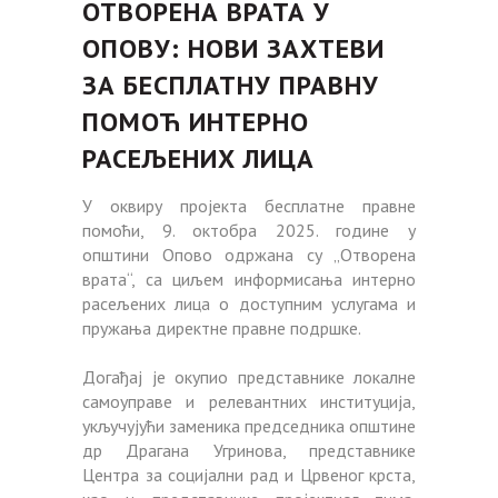
ОТВОРЕНА ВРАТА У
ОПОВУ: НОВИ ЗАХТЕВИ
ЗА БЕСПЛАТНУ ПРАВНУ
ПОМОЋ ИНТЕРНО
РАСЕЉЕНИХ ЛИЦА
У оквиру пројекта бесплатне правне
помоћи, 9. октобра 2025. године у
општини Опово одржана су „Отворена
врата“, са циљем информисања интерно
расељених лица о доступним услугама и
пружања директне правне подршке.
Догађај је окупио представнике локалне
самоуправе и релевантних институција,
укључујући заменика председника општине
др Драгана Угринова, представнике
Центра за социјални рад и Црвеног крста,