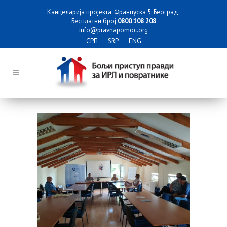
Канцеларија пројекта: Француска 5, Београд,
Бесплатни број
0800 108 208
info@pravnapomoc.org
СРП
SRP
ENG