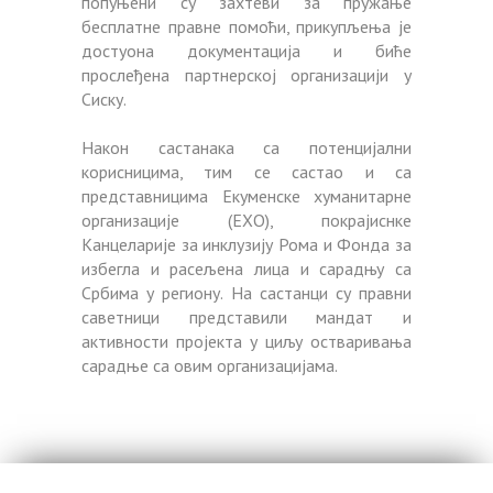
попуњени су захтеви за пружање
бесплатне правне помоћи, прикупљења је
достуона документација и биће
прослеђена партнерској организацији у
Сиску.
Након састанака са потенцијални
корисницима, тим се састао и са
представницима Екуменске хуманитарне
организације (ЕХО), покрајиснке
Канцеларије за инклузију Рома и Фонда за
избегла и расељена лица и сарадњу са
Србима у региону. На састанци су правни
саветници представили мандат и
активности пројекта у циљу остваривања
сарадње са овим организацијама.