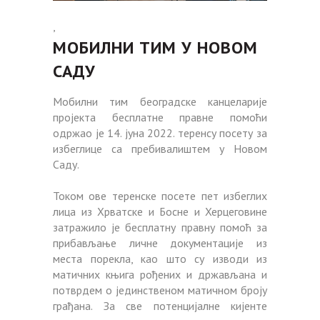
,
МОБИЛНИ ТИМ У НОВОМ
САДУ
Мобилни тим београдске канцеларије
пројекта бесплатне правне помоћи
одржао је 14. јуна 2022. теренсу посету за
избеглице са пребивалиштем у Новом
Саду.
Током ове теренске посете пет избеглих
лица из Хрватске и Босне и Херцеговине
затражило је бесплатну правну помоћ за
прибављање личне документације из
места порекла, као што су изводи из
матичних књига рођених и држављана и
потврдем о јединственом матичном броју
грађана. За све потенцијалне кијенте