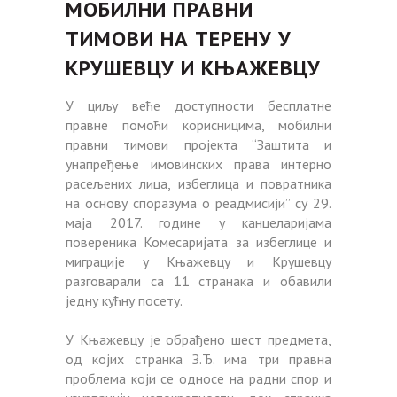
МОБИЛНИ ПРАВНИ
ТИМОВИ НА ТЕРЕНУ У
КРУШЕВЦУ И КЊАЖЕВЦУ
У циљу веће доступности бесплатне
правне помоћи корисницима, мобилни
правни тимови пројекта “Заштита и
унапређење имовинских права интерно
расељених лица, избеглица и повратника
на основу споразума о реадмисији” су 29.
маја 2017. године у канцеларијама
повереника Комесаријата за избеглице и
миграције у Књажевцу и Крушевцу
разговарали са 11 странака и обавили
једну кућну посету.
У Књажевцу је обрађено шест предмета,
од којих странка З.Ђ. има три правна
проблема који се односе на радни спор и