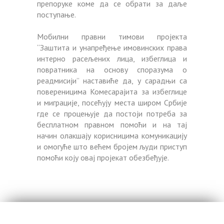
препоруке коме да се обрати за даље
поступање.
Мобилни правни тимови пројекта
“Заштита и унапређење имовинских права
интерно расељених лица, избеглица и
повратника на основу споразума о
реадмисији” наставиће да, у сарадњи са
повереницима Комесарајита за избеглице
и миграције, посећују места широм Србије
где се процењује да постоји потреба за
бесплатном правном помоћи и на тај
начин олакшају корисницима комуникацију
и омогуће што већем бројем људи приступ
помоћи коју овај пројекат обезбеђује.