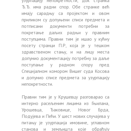
узурпацију непокретности, док странка
Ђ.Ђ. има радни спор. Обе странке већ
имају сарадњу са пројектом и овом
приликом су допуњени списи предмета и
потписани документи потребни за
покретање даљих радњи у правним
поступцима. Правни тим је ишао у кућну
посету странци П.Р, која је у тешком
здравственом стању, и на лицу места
допунио документацију потребну за даље
поступање у радном спору пред
Специјалном комором Вишег суда Косова
и допунио списе предмета за узурпацију
непокретности.
Правни тим је у Крушевцу разговарао са
интерно расељеним лицима из Гњилана,
Урошевца, Ђаковице, Новог Брда,
Подујева и Пећи. У шест нових случајева у
питању је узурпација имовине, углавном
станова и земљишта које обрађују