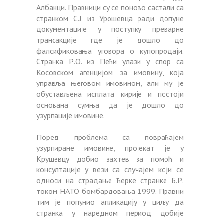
Албанци. Правници су се поново састали са
странком С.Ј. из Урошевца ради допуне
документације у поступку преварне
трансакције где је дошло до
фалсификовања уговора о купопродаји.
Странка Р.О. из Пећи улази у спор са
Косовском агенцијом за имовину, која
управља његовом имовином, али му је
обустављена исплата кирије и постоји
основана сумња да је дошло до
узурпације имовине.
Поред проблема са повраћајем
узурпиране имовине, пројекат је у
Крушевцу добио захтев за помоћ и
консултације у вези са случајем који се
односи на страдање ћерке странке Б.Р.
током НАТО бомбардовања 1999. Правни
тим је попунио апликацију у циљу да
странка у наредном период добије