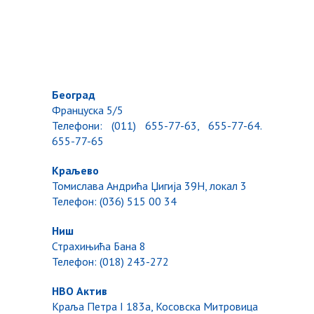
Београд
Француска 5/5
Телефони: (011) 655-77-63, 655-77-64.
655-77-65
Kраљево
Томислава Андрића Џигија 39Н, локал 3
Телефон: (036) 515 00 34
Ниш
Страхињића Бана 8
Телефон: (018) 243-272
НВО Актив
Краља Петра I 183a, Косовска Митровица